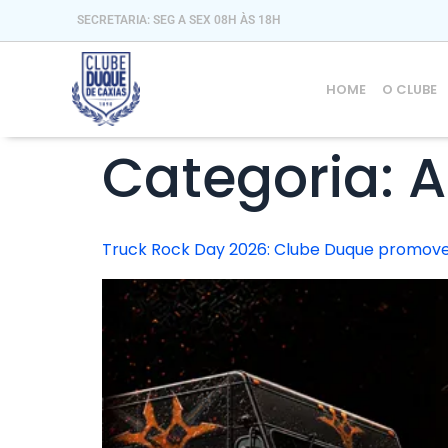
SECRETARIA: SEG A SEX 08H ÀS 18H
HOME
O CLUBE
Categoria:
A
Truck Rock Day 2026: Clube Duque promove d