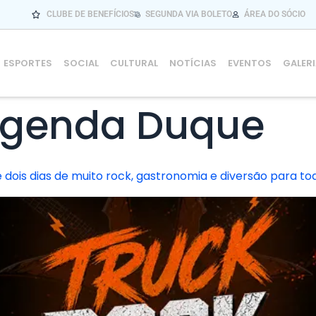
CLUBE DE BENEFÍCIOS
SEGUNDA VIA BOLETO
ÁREA DO SÓCIO
ESPORTES
SOCIAL
CULTURAL
NOTÍCIAS
EVENTOS
GALER
genda Duque
ois dias de muito rock, gastronomia e diversão para tod