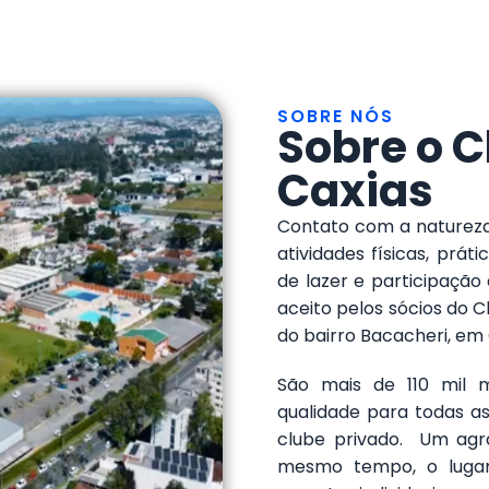
SOBRE NÓS
Sobre o 
Caxias
Contato com a natureza 
atividades físicas, prát
de lazer e participação 
aceito pelos sócios do C
do bairro Bacacheri, em 
São mais de 110 mil m
qualidade para todas a
clube privado. Um agr
mesmo tempo, o lugar