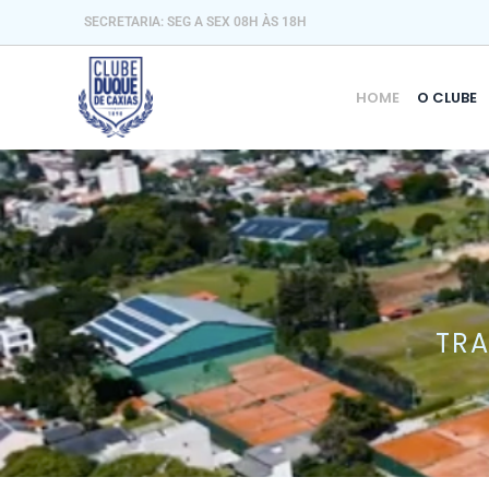
SECRETARIA: SEG A SEX 08H ÀS 18H
HOME
O CLUBE
TRA