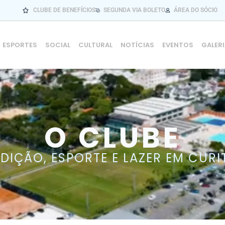
CLUBE DE BENEFÍCIOS
SEGUNDA VIA BOLETO
ÁREA DO SÓCIO
ESPORTES
SOCIAL
CULTURAL
NOTÍCIAS
EVENTOS
GALER
O CLUBE
DIÇÃO, ESPORTE E LAZER EM CURI