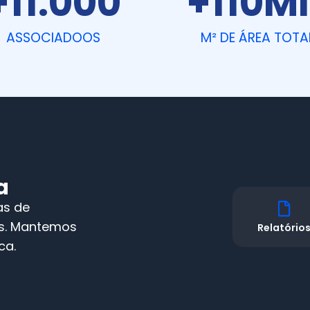
+
11.000
+
110
MI
ASSOCIADOOS
M² DE ÁREA TOTA
a
as de
is. Mantemos
Relatório
ca.