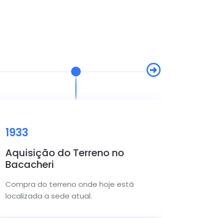
1933
1935
Aquisição do Terreno no
Intro
Bacacheri
Início 
Compra do terreno onde hoje está
tornar
localizada a sede atual.
do club