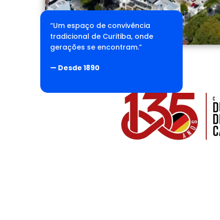
“Um espaço de convivência
tradicional de Curitiba, onde
gerações se encontram.”
— Desde 1890