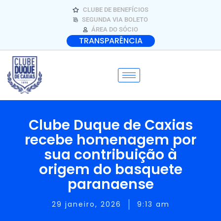
CLUBE DE BENEFÍCIOS
SEGUNDA VIA BOLETO
ÁREA DO SÓCIO
TRANSPARÊNCIA
Clube Duque de Caxias
recebe homenagem por
sua contribuição à
origem do basquete
paranaense
29 janeiro, 2026
9:13 am