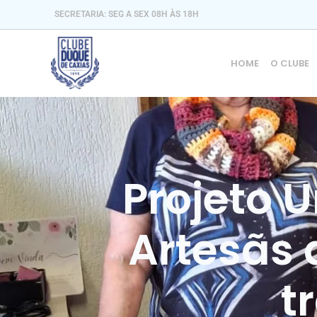
SECRETARIA: SEG A SEX 08H ÀS 18H
HOME
O CLUBE
Projeto U
Artesãs
t