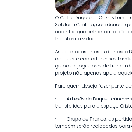
O Clube Duque de Caxias tem o or
Solidária Curitiba, coordenado 
carentes que enfrentam o câncer
transforma vidas.
As talentosas artesãs do nosso
aquecer e confortar essas famíl
grupo de jogadores de tranca do
projeto não apenas apoia aquel
Para quem deseja fazer parte d
·
Artesãs da Duque
: reúnem-s
transferidos para o espaço Crista
·
Grupo de Tranca
: as partid
também serão realocadas para o