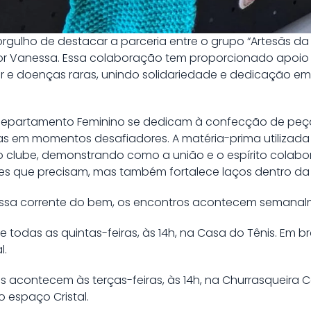
gulho de destacar a parceria entre o grupo “Artesãs da 
por Vanessa. Essa colaboração tem proporcionado apoio e
 e doenças raras, unindo solidariedade e dedicação em
 Departamento Feminino se dedicam à confecção de peç
ias em momentos desafiadores. A matéria-prima utilizad
 clube, demonstrando como a união e o espírito colabor
es que precisam, mas também fortalece laços dentro 
essa corrente do bem, os encontros acontecem semanal
e todas as quintas-feiras, às 14h, na Casa do Tênis. Em b
l.
as acontecem às terças-feiras, às 14h, na Churrasqueira C
 espaço Cristal.