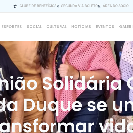
CLUBE DE BENEFÍCIOS
SEGUNDA VIA BOLETO
ÁREA DO SÓCIO
ESPORTES
SOCIAL
CULTURAL
NOTÍCIAS
EVENTOS
GALER
nião Solidária 
 da Duque se u
ransformar vid