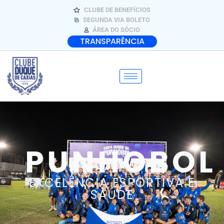
CLUBE DE BENEFÍCIOS
SEGUNDA VIA BOLETO
ÁREA DO SÓCIO
TRANSPARÊNCIA
PUNHOBOL
EXCELÊNCIA ESPORTIVA E
SAÚDE