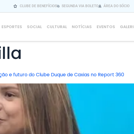
CLUBE DE BENEFÍCIOS
SEGUNDA VIA BOLETO
ÁREA DO SÓCIO
ESPORTES
SOCIAL
CULTURAL
NOTÍCIAS
EVENTOS
GALER
illa
ição e futuro do Clube Duque de Caxias no Report 360