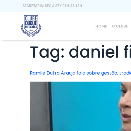
SECRETARIA: SEG A SEX 08H ÀS 18H
HOME
O CLUBE
Tag:
daniel f
Ramile Dutra Araujo fala sobre gestão, trad