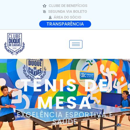
CLUBE DE BENEFÍCIOS
SEGUNDA VIA BOLETO
ÁREA DO SÓCIO
TRANSPARÊNCIA
TÊNIS DE
MESA
EXCELÊNCIA ESPORTIVA E
SAÚDE