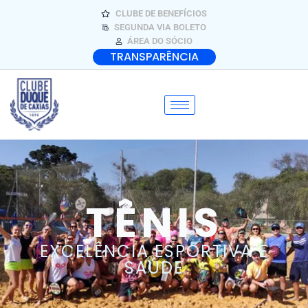
CLUBE DE BENEFÍCIOS
SEGUNDA VIA BOLETO
ÁREA DO SÓCIO
TRANSPARÊNCIA
TÊNIS
EXCELÊNCIA ESPORTIVA E
SAÚDE